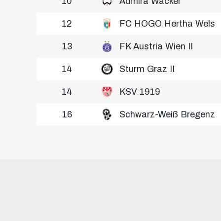
10
Admira Wacker
12
FC HOGO Hertha Wels
13
FK Austria Wien II
14
Sturm Graz II
14
KSV 1919
16
Schwarz-Weiß Bregenz