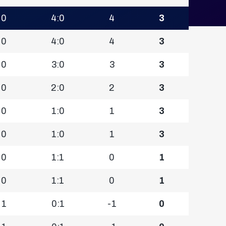
0
4:0
4
3
0
4:0
4
3
0
3:0
3
3
0
2:0
2
3
0
1:0
1
3
0
1:0
1
3
0
1:1
0
1
0
1:1
0
1
1
0:1
-1
0