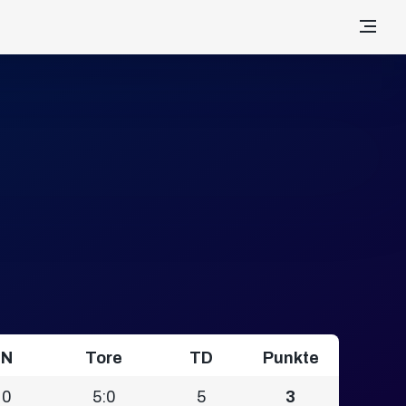
N
Tore
TD
Punkte
0
5:0
5
3