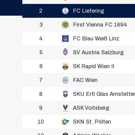
2
FC Liefering
3
First Vienna FC 1894
4
FC Blau Weiß Linz
5
SV Austria Salzburg
6
SK Rapid Wien II
7
FAC Wien
8
SKU Ertl Glas Amstette
9
ASK Voitsberg
10
SKN St. Pölten