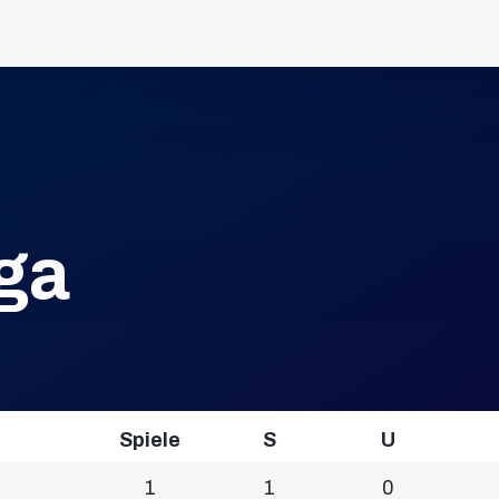
iga
Spiele
S
U
1
1
0