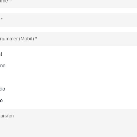
nt
ine
dio
to