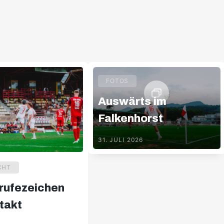
FOTOS
Auswärts im
Falkenhorst
31. JULI 2026
CHT
rufezeichen
takt