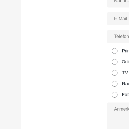
Pri
Onl
TV
Ra
Fo