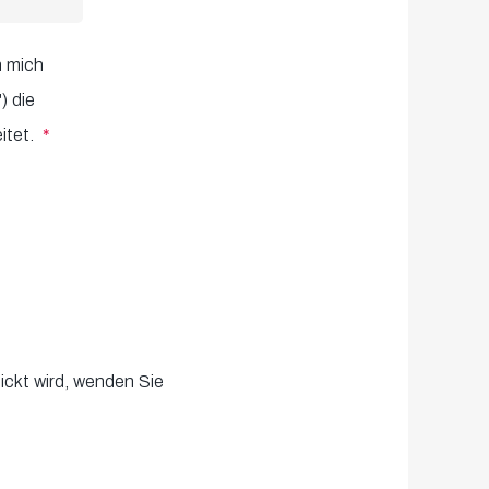
h mich
) die
itet.
ickt wird, wenden Sie