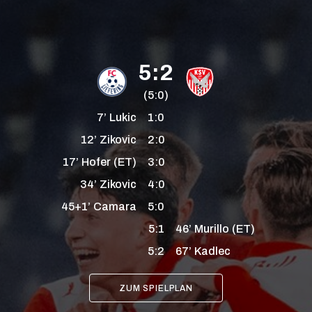
5:2
(5:0)
7’
Lukic
1:0
12’
Zikovic
2:0
17’
Hofer
(ET)
3:0
34’
Zikovic
4:0
45+1’
Camara
5:0
5:1
46’
Murillo
(ET)
5:2
67’
Kadlec
ZUM SPIELPLAN