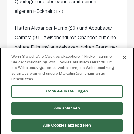
Querleger und überwand damit seinen
eigenen Rückhalt (17.).
Hatten Alexander Murillo (29.) und Aboubacar
Camara (31.) zwischendurch Chancen auf eine
höhere Führung ausgelassen, holten Brandtner
und wiederum Camara das „Versäumnis“ nach:
Wenn Sie auf „Alle Cookies akzeptieren“ klicken, stimmen
Sie der Speicherung von Cookies auf Ihrem Gerät zu, um
Ersterer verwandelte
einen 18-Meter-Freistoß
die Websitenavigation zu verbessern, die Websitenutzung
zu analysieren und unsere Marketingbemühungen zu
via Flachschuss (34.), Zweiterer empfing einen
unterstützen.
Lukic-Laserpass – auch Camara visierte das
Cookie-Einstellungen
lange Eck erfolgreich an und stellte damit
auf
5:0
(45.+1)!
Alle ablehnen
Alle Cookies akzeptieren