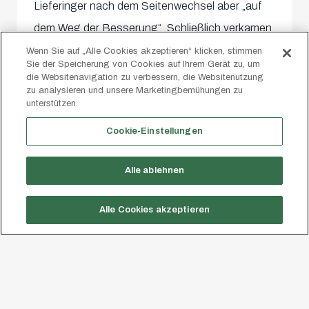
Lieferinger nach dem Seitenwechsel aber „auf
dem Weg der Besserung“. Schließlich verkamen
die Offensivszenen der Heinle-Crew zu seltenen
Wenn Sie auf „Alle Cookies akzeptieren“ klicken, stimmen
Sie der Speicherung von Cookies auf Ihrem Gerät zu, um
Entlastungsangriffen: Brugger blieb gegen
die Websitenavigation zu verbessern, die Websitenutzung
zu analysieren und unsere Marketingbemühungen zu
Hamzic nur zweiter Sieger, Radics verfehlte das
unterstützen.
Ziel aus der zweiten Reihe.
Cookie-Einstellungen
Ansonsten pochten Kapitän Phillip Verhounig &
Alle ablehnen
Co. auf den Ausgleich. Hatte Rocco Zikovic
einen Header aus eigentlich vielversprechender
Alle Cookies akzeptieren
Position noch vorbeigesetzt, war es nur drei
Minuten später Joker Aboubacar Camara, der –
aus dem Rückraum kommend – einschob (74.),
der umtriebige Lukic hatte ihn per Flanke in