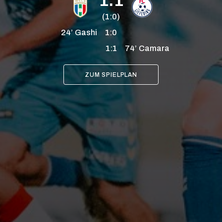
1:1
(1:0)
24’
Gashi
1:0
1:1
74’
Camara
ZUM SPIELPLAN